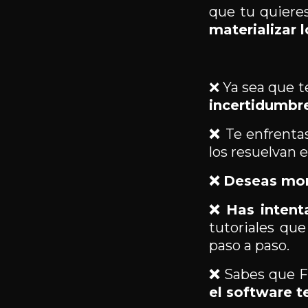
que tu quiere
materializar 
❌ Ya sea que t
incertidumbre
❌
Te enfrenta
los resuelvan 
❌
Deseas mon
❌
Has intent
tutoriales que
paso a paso.
❌
Sabes que Fu
el software 