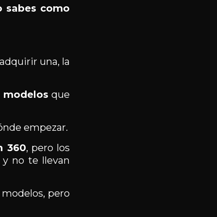
o sabes como
dquirir una, la
s modelos
que
dónde empezar.
n 360
, pero los
 y no te llevan
s modelos, pero