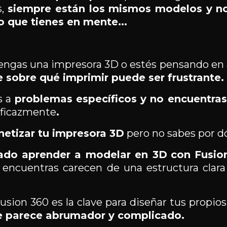
s,
siempre están los mismos modelos y
n
lo que tienes en mente...
engas una impresora 3D o estés pensando en a
 sobre qué imprimir puede ser frustrante.
s a
problemas específicos
y no encuentra
eficazmente
.
etizar tu impresora 3D
pero no sabes por 
ado aprender a modelar en 3D
con Fusio
 encuentras carecen de una estructura clara
sion 360 es la clave para diseñar tus propio
te parece abrumador y complicado.