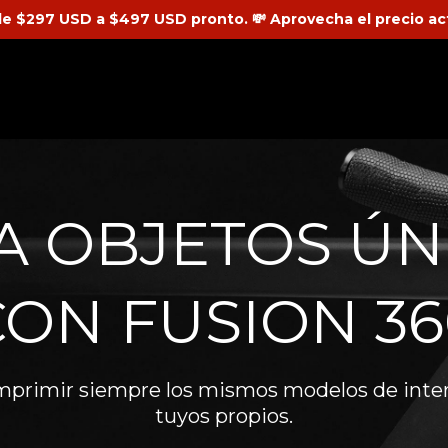
á de $297 USD a $497 USD pronto. 💸 Aprovecha el precio ac
A OBJETOS ÚN
CON FUSION 36
imprimir siempre los mismos modelos de intern
tuyos propios.