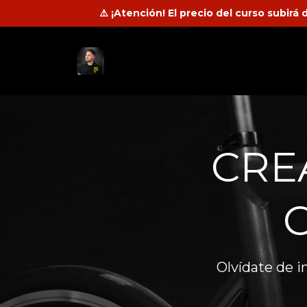
⚠️ ¡Atención! El precio del curso subir
CRE
Olvídate de 