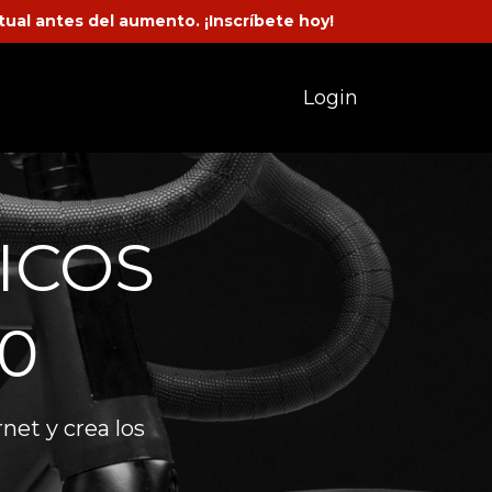
tual antes del aumento. ¡Inscríbete hoy!
Login
ICOS
0
et y crea los